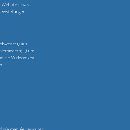
re Website etwas
einstellungen.
sweise: i) aus
verhindern; ii) um
nd die Wirksamkeit
n.
 wie man sie verwaltet,